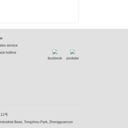
io
ales service
ck hotline
facebook
youtube
112号
Industrial Base, Tongzhou Park, Zhongguancun