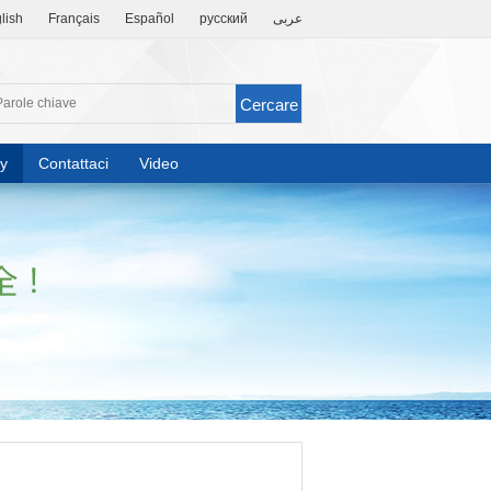
lish
Français
Español
русский
عربى
y
Contattaci
Video