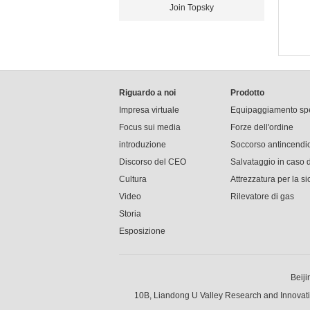
Join Topsky
Riguardo a noi
Prodotto
Impresa virtuale
Equipaggiamento sp
Focus sui media
Forze dell'ordine
introduzione
Soccorso antincendi
Discorso del CEO
Salvataggio in caso d
Cultura
Attrezzatura per la s
Video
Rilevatore di gas
Storia
Esposizione
Beiji
10B, Liandong U Valley Research and Innovat