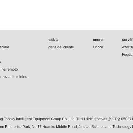
notizia
onore
serviz
eciale
Visita del cliente
Onore
After s
Feedba
o
i terremoto
icurezza in miniera
ng Topsky Intelligent Equipment Group Co., Ltd. Tutti i diritti riservati
京ICP备05037
ion Enterprise Park, No.17 Huanke Middle Road, Jinqiao Science and Technology 