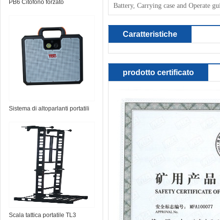
PB6 Citofono forzato
Battery, Carrying case and
Operate
gu
Caratteristiche
prodotto certificato
Sistema di altoparlanti portatili
TS-Micro
Scala tattica portatile TL3