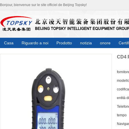
Bonjour, bienvenue sur le site officiel de Beijing Topsky!
Casa
Riguardo a noi
Prodotto
notizia
onore
Certif
CD4 P
fornitor
modell
codifica
entità d
Telefon
tempo
Naviga