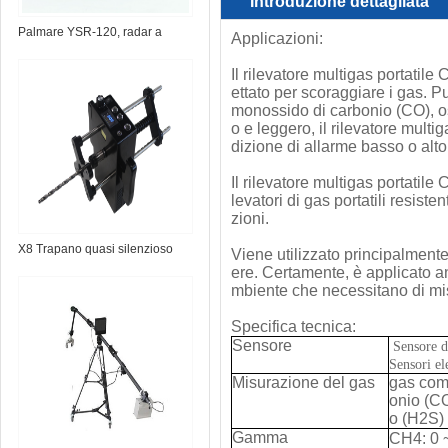
Introduzione dettagliata
Palmare YSR-120, radar a
Applicazioni:
parete
Il rilevatore multigas portatil
ettato per scoraggiare i gas. P
monossido di carbonio (CO), o
o e leggero, il rilevatore multi
dizione di allarme basso o alto
Il rilevatore multigas portatile
levatori di gas portatili resist
zioni.
X8 Trapano quasi silenzioso
Viene utilizzato principalmente
ere. Certamente, è applicato anc
mbiente che necessitano di misu
Specifica tecnica:
Sensore
Sensore di
Sensori e
Misurazione del gas
gas com
onio (CO
o (H2S)
Gamma
CH4: 0 ~