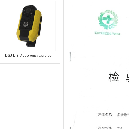
telescopico a infrarossi
DSJ-LT8 Videoregistratore per
forze dell'ordine