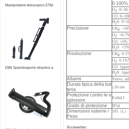
0-100
Manipolatore telescopico ETM-
O
: 0~3
2
1.0 EOD
CO: 0~10
H
S: 0~1
2
Precisione
CH
:
+
1
4
O
:
+
0.7
2
CO:
+
5%
H
S:
+
5
2
Risoluzione
CH
: 0.
4
O
: 0.1
2
CO: 1ppm
DB6 Spandisapone idraulico a
H
S: 1pp
2
batteria
Allarmi
Visivo, ud
Durata tipica della bat
≥
10 ore
teria
Protezione contro le e
Exibd I
splosioni
Grado di protezione
IP54
Dimensioni esterne /
105
（
L
）
Peso
Accessories: