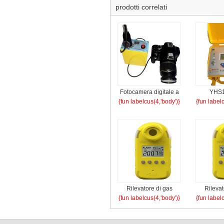
prodotti correlati
Fotocamera digitale a
YHS1
{fun labelcus(4,'body')}
{fun label
sicurezza intrinseca
intrinsica
ZHS1800
qualit
Rilevatore di gas
Rilevat
{fun labelcus(4,'body')}
{fun label
combustibili JCB4
singol