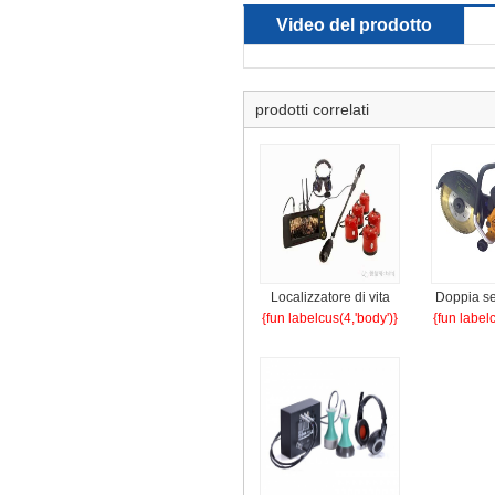
Video del prodotto
prodotti correlati
Localizzatore di vita
Doppia se
{fun labelcus(4,'body')}
{fun label
audio e video wireless
sega
V9 a prova di
esplosione