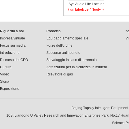
Aya Audio Life Locator
{fun labelcus(4,'body')}
Riguardo a noi
Prodotto
no
Impresa virtuale
Equipaggiamento speciale
Vi
Focus sui media
Forze dell'ordine
introduzione
Soccorso antincendio
Discorso del CEO
Salvataggio in caso di terremoto
Cultura
Attrezzatura per la sicurezza in miniera
Video
Rilevatore di gas
Storia
Esposizione
Beijing Topsky Intelligent Equipment Gr
10B, Liandong U Valley Research and Innovation Enterprise Park, No.17 Hua
Science Pa