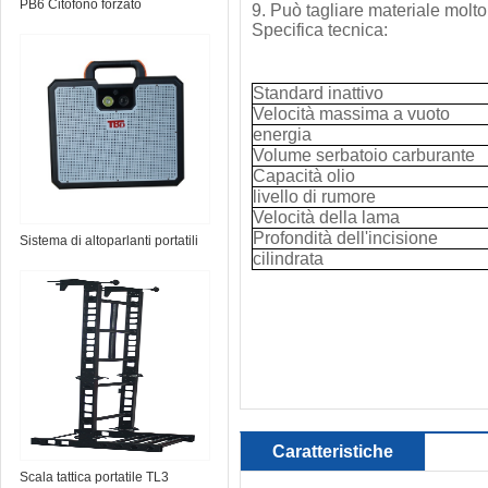
PB6 Citofono forzato
9. Può tagliare materiale molto
Specifica tecnica:
Standard inattivo
Velocità massima a vuoto
energia
Volume serbatoio carburante
Capacità olio
livello di rumore
Velocità della lama
Profondità dell'incisione
Sistema di altoparlanti portatili
cilindrata
TS-Micro
Caratteristiche
Scala tattica portatile TL3