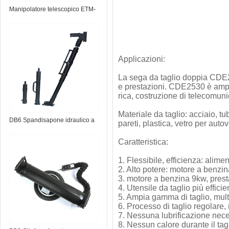
Manipolatore telescopico ETM-
1.0 EOD
Applicazioni:
La sega da taglio doppia CDE253
e prestazioni. CDE2530 è ampi
rica, costruzione di telecomunic
Materiale da taglio: acciaio, tu
DB6 Spandisapone idraulico a
pareti, plastica, vetro per autov
batteria
Caratteristica:
1. Flessibile, efficienza: alim
2. Alto potere: motore a benzin
3. motore a benzina 9kw, presta
4. Utensile da taglio più effici
5. Ampia gamma di taglio, mult
6. Processo di taglio regolare,
7. Nessuna lubrificazione nec
8. Nessun calore durante il tag