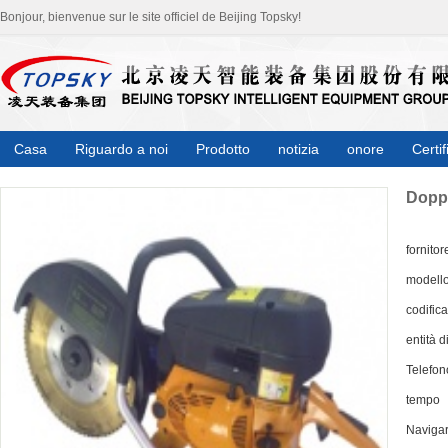
Bonjour, bienvenue sur le site officiel de Beijing Topsky!
Casa
Riguardo a noi
Prodotto
notizia
onore
Certif
Dopp
fornitor
modell
codifica
entità d
Telefon
tempo
Naviga