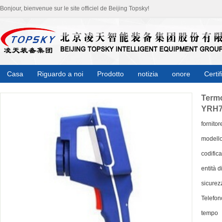
Bonjour, bienvenue sur le site officiel de Beijing Topsky!
Casa
Riguardo a noi
Prodotto
notizia
onore
Certif
Termo
YRH7
fornitor
modell
codifica
entità d
sicurez
Telefon
tempo