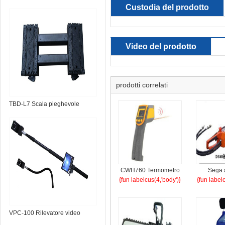
Custodia del prodotto
Video del prodotto
prodotti correlati
TBD-L7 Scala pieghevole
portatile
CWH760 Termometro
Sega 
{fun labelcus(4,'body')}
{fun label
a infrarossi a sicurezza
idraulica
intrinseca per
D
l'industria mineraria
VPC-100 Rilevatore video