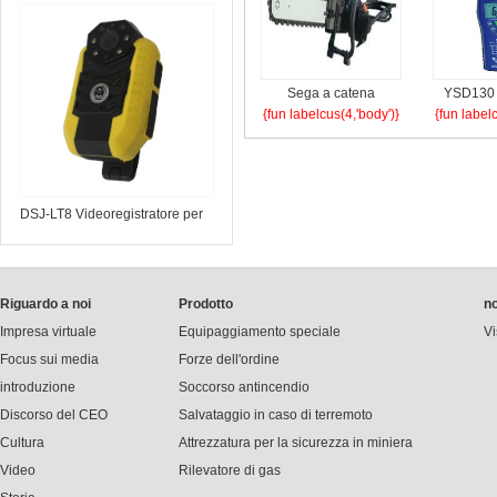
telescopico a infrarossi
Sega a catena
YSD130 
{fun labelcus(4,'body')}
{fun label
pneumatica
digitale
diamantata JQL-
int
10/6000
DSJ-LT8 Videoregistratore per
forze dell'ordine
Riguardo a noi
Prodotto
no
Impresa virtuale
Equipaggiamento speciale
Vi
Focus sui media
Forze dell'ordine
introduzione
Soccorso antincendio
Discorso del CEO
Salvataggio in caso di terremoto
Cultura
Attrezzatura per la sicurezza in miniera
Video
Rilevatore di gas