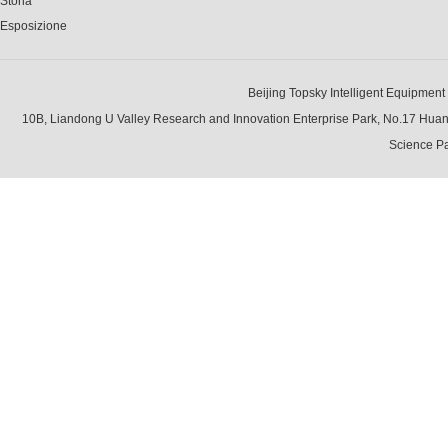
Storia
Esposizione
Beijing Topsky Intelligent Equipment Gr
10B, Liandong U Valley Research and Innovation Enterprise Park, No.17 Hua
Science Pa