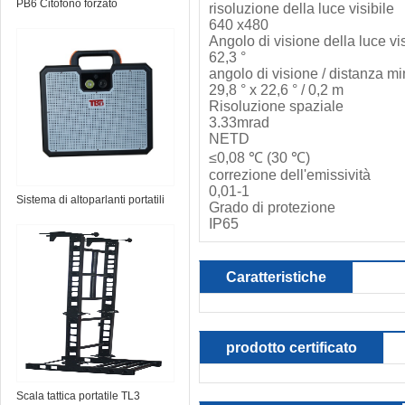
PB6 Citofono forzato
risoluzione della luce visibile
640 x480
Angolo di visione della luce vis
62,3 °
angolo di visione / distanza m
29,8 ° x 22,6 ° / 0,2 m
Risoluzione spaziale
3.33mrad
NETD
≤0,08 ℃ (30 ℃)
correzione dell'emissività
0,01-1
Sistema di altoparlanti portatili
Grado di protezione
TS-Micro
IP65
Caratteristiche
prodotto certificato
Scala tattica portatile TL3