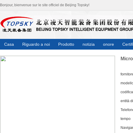
Bonjour, bienvenue sur le site officiel de Beijing Topsky!
Casa
Riguardo a noi
Prodotto
notizia
onore
Certif
Micro
fornitor
modell
codifica
entità d
Telefon
tempo
Naviga