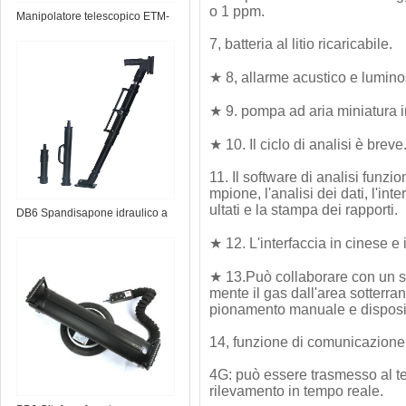
o 1 ppm.
Manipolatore telescopico ETM-
1.0 EOD
7, batteria al litio ricaricabile.
★ 8, allarme acustico e lumino
★ 9. pompa ad aria miniatura i
★ 10. Il ciclo di analisi è breve
11. Il software di analisi fun
mpione, l'analisi dei dati, l'in
ultati e la stampa dei rapporti.
DB6 Spandisapone idraulico a
batteria
★ 12. L'interfaccia in cinese e 
★ 13.Può collaborare con un s
mente il gas dall'area sotterra
pionamento manuale e disposi
14, funzione di comunicazione 
4G: può essere trasmesso al te
rilevamento in tempo reale.