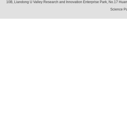
10B, Liandong U Valley Research and Innovation Enterprise Park, No.17 Hua
Science Pa