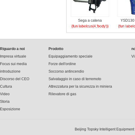
Sega a catena
YSD130 
{fun labelcus(4,'body')}
{fun label
pneumatica
digitale
diamantata JQL-
int
10/6000
Riguardo a noi
Prodotto
no
Impresa virtuale
Equipaggiamento speciale
Vi
Focus sui media
Forze dell'ordine
introduzione
Soccorso antincendio
Discorso del CEO
Salvataggio in caso di terremoto
Cultura
Attrezzatura per la sicurezza in miniera
Video
Rilevatore di gas
Storia
Esposizione
Beijing Topsky Intelligent Equipment Gr