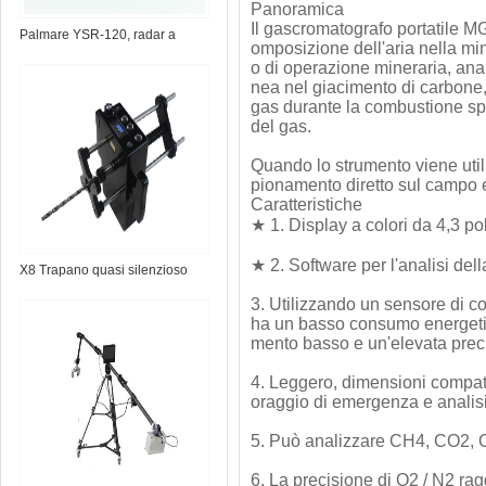
Panoramica
Il gascromatografo portatile M
Palmare YSR-120, radar a
omposizione dell'aria nella min
parete
o di operazione mineraria, ana
nea nel giacimento di carbone,
gas durante la combustione s
del gas.
Quando lo strumento viene utili
pionamento diretto sul campo 
Caratteristiche
★ 1. Display a colori da 4,3 poll
★ 2. Software per l'analisi del
X8 Trapano quasi silenzioso
3. Utilizzando un sensore di co
ha un basso consumo energetico
mento basso e un'elevata preci
4. Leggero, dimensioni compatte
oraggio di emergenza e analis
5. Può analizzare CH4, CO2, 
6. La precisione di O2 / N2 ra