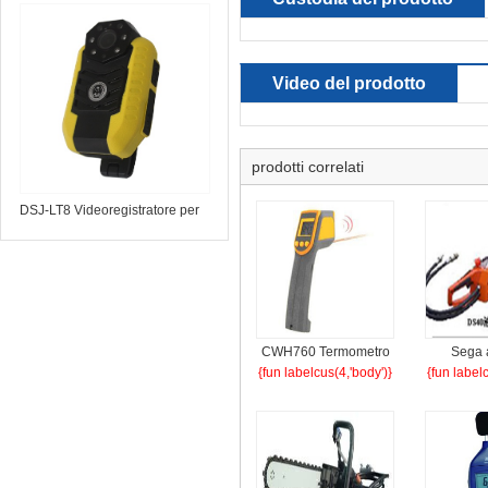
telescopico a infrarossi
Video del prodotto
prodotti correlati
DSJ-LT8 Videoregistratore per
forze dell'ordine
CWH760 Termometro
Sega 
{fun labelcus(4,'body')}
{fun label
a infrarossi a sicurezza
idraulica
intrinseca per
D
l'industria mineraria