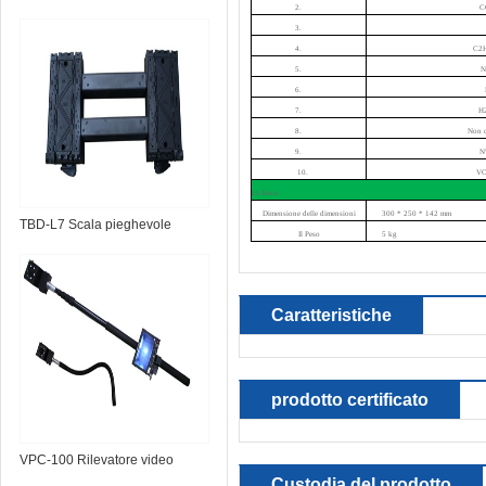
2.
C
3.
4.
C2H
5.
N
6.
7.
H2
8.
Non c
9.
N
10.
VO
La fisica
Dimensione delle dimensioni
300 * 250 * 142 mm
TBD-L7 Scala pieghevole
Il Peso
5 kg
portatile
Caratteristiche
prodotto certificato
VPC-100 Rilevatore video
Custodia del prodotto