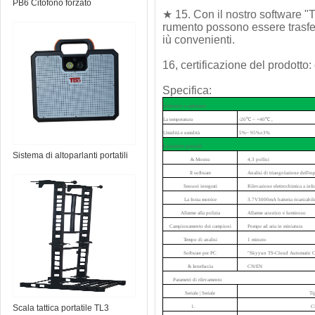
PB6 Citofono forzato
★ 15. Con il nostro software "
rumento possono essere trasfer
iù convenienti.
16, certificazione del prodotto:
Specifica:
Ambiente e ambiente
La temperatura
-20℃ ~ +40℃ ,
Umidità e umidità
5%~ 95%±3%
I parametri generali
Sistema di altoparlanti portatili
& Mostra
4,3 pollici
TS-Micro
Il software
Analisi di triangolazione dell'es
Sensori integrati
Rilevazione elettrochimica a infr
La forza motrice
3.7V3000mA batteria ricaricabil
Allarme alla polizia
Allarme acustico e luminoso
Campionamento dei campioni
Pompe ad aria in miniatura
Tempo di analisi
1 minuto
Software per PC
"Skyyun TS-Cloud Automatic Calib
& Interfaccia
CN/EN
Parametri di rilevamento
Seriale | Seriale
Ti
Scala tattica portatile TL3
1.
C