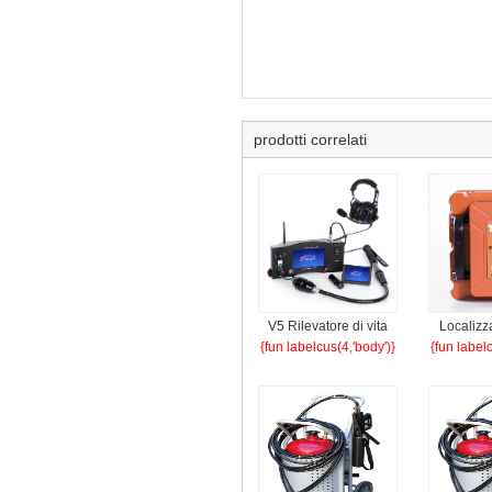
prodotti correlati
V5 Rilevatore di vita
Localizza
{fun labelcus(4,'body')}
{fun label
audio e video
rad