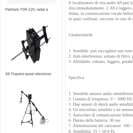
Il localizzatore di vita audio A9 può l
ilita immediatamente. L'A9 è leggero, 
Palmare YSR-120, radar a
ittima, la comunicazione vocale bidirez
parete
in spazi confinati, soccorso in caso di
Caratteristiche
1. Sensibile: può raccogliere una voce
2. Anti-interferenza: armato di filtro,
3. Affidabile, robusto, leggero, potabil
X8 Trapano quasi silenzioso
Specifica
1. Sensibile sensore audio omnidirezi
2. Gamma di frequenza: 0 ~ 5000 HZ
3. Due sensori di shock audio sensibil
4. Un microfono sensibile e un sensor
5. Auricolare di comunicazione bidire
6. Durata della batteria: 30 ore
7. Alimentazione del caricatore: 100
8. Sensibilità: 15 × 10-6 Pa