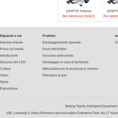
QXWT35 Sistema
QXWT50
{fun labelcus(4,'body')}
{fun label
water mist (carrello)
water mis
Riguardo a noi
Prodotto
no
Impresa virtuale
Equipaggiamento speciale
Vi
Focus sui media
Forze dell'ordine
introduzione
Soccorso antincendio
Discorso del CEO
Salvataggio in caso di terremoto
Cultura
Attrezzatura per la sicurezza in miniera
Video
Rilevatore di gas
Storia
Esposizione
Beijing Topsky Intelligent Equipment Gr
10B, Liandong U Valley Research and Innovation Enterprise Park, No.17 Hua