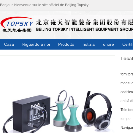
Bonjour, bienvenue sur le site officiel de Beijing Topsky!
Casa
Riguardo a noi
Prodotto
notizia
onore
Certif
Local
fornitor
modell
codifica
entità d
Telefon
tempo
Naviga