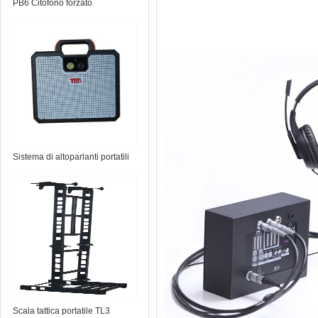
PB6 Citofono forzato
Sistema di altoparlanti portatili
TS-Micro
Scala tattica portatile TL3