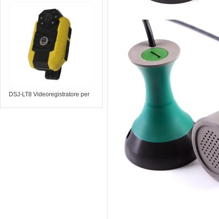
telescopico a infrarossi
DSJ-LT8 Videoregistratore per
forze dell'ordine