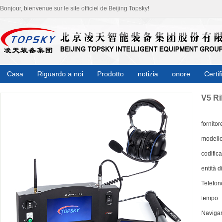
Bonjour, bienvenue sur le site officiel de Beijing Topsky!
Casa
Riguardo a noi
Prodotto
notizia
onore
Certif
V5 Ri
fornitor
modell
codifica
entità d
Telefon
tempo
Naviga