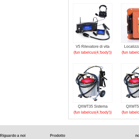
V5 Rilevatore di vita
Localizza
{fun labelcus(4,'body')}
{fun label
audio e video
rad
QXWT35 Sistema
QXWT50
{fun labelcus(4,'body')}
{fun label
water mist (carrello)
water mis
Riguardo a noi
Prodotto
no