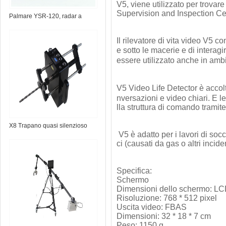
V5, viene utilizzato per trovare
Supervision and Inspection Ce
Palmare YSR-120, radar a
parete
Il rilevatore di vita video V5 c
e sotto le macerie e di intera
essere utilizzato anche in ambi
V5 Video Life Detector è accol
nversazioni e video chiari. E 
lla struttura di comando tramite 
X8 Trapano quasi silenzioso
V5 è adatto per i lavori di soc
ci (causati da gas o altri inciden
Specifica:
Schermo
Dimensioni dello schermo: LCD
Risoluzione: 768 * 512 pixel
Uscita video: FBAS
Dimensioni: 32 * 18 * 7 cm
Peso: 1150 g