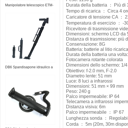
Durata della batteria ： Più di 
Manipolatore telescopico ETM-
Tempo di ricarica ： Circa 4 or
1.0 EOD
Caricatore di tensione CA ： 
Temperatura di esercizio ： -3
Ricevitore di trasmissione vid
Dimensioni: schermo LCD da 5
Distanza di trasmissione: più 
Conservazione: 8G
Batteria: batterie al litio ricarica
Durata della batteria una volta:
Fotocamera rotante colorata
Dimensioni dello schermo: 1/
DB6 Spandisapone idraulico a
Obiettivo: f-2.0 mm, F-2.0
batteria
Diametro lente: 51 mm
Luce: 8 luci a infrarossi
Dimensioni: 51 mm × 99 mm
Peso: 240 g
Palco impermeabile: IP 64
Telecamera a infrarossi imper
Distanza visiva: 6m
Palco impermeabile ： IP 67
Lunghezza sonda ： Regolabil
Corda ： 5m (20m, 30m disponi