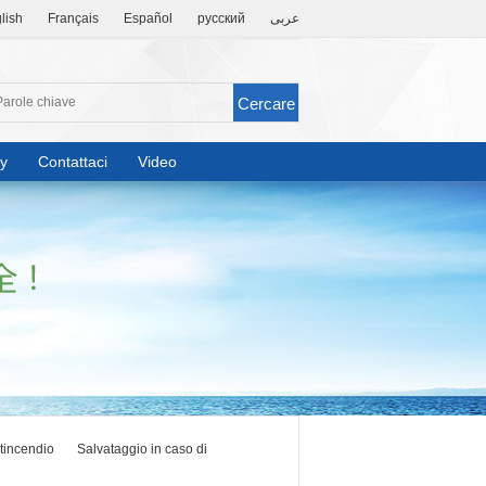
lish
Français
Español
русский
عربى
y
Contattaci
Video
tincendio
Salvataggio in caso di