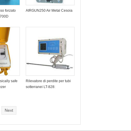
so forzato
AIRGUN250 Air Metal Cesoia
-700D
ically safe
Rilevatore di perdite per tubi
yzer
sotterranei LT-828:
Next