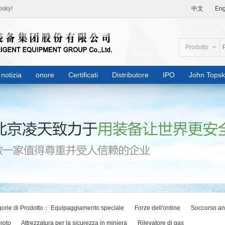
psky!
中文
Eng
Prodotto
notizia
onore
Certificati
Distributore
IPO
John Topsk
orie di Prodotto：
Equipaggiamento speciale
Forze dell'ordine
Soccorso an
moto
Attrezzatura per la sicurezza in miniera
Rilevatore di gas