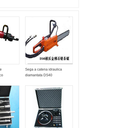
 e
Sega a catena idraulica
ico
diamantata DS40