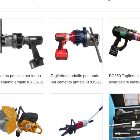
ierina portatile per tondo
Taglierina portatile per tondo
BC350 Taglierina
 cemento armato KROS-19
per cemento armato KROS-21
divaricatore elettr