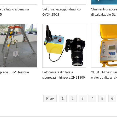
 da taglio a benzina
Set di salvataggio idraulico
Strumenti di acces
5
GYJK-25/18
di salvataggio SL
piede JSJ-S Rescue
Fotocamera digitale a
YHS15 Mine intrins
sicurezza intrinseca ZHS1800
water quality anal
Prev
1
2
3
4
5
6