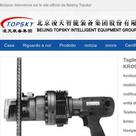
Bonjour, bienvenue sur le site officiel de Beijing Topsky!
Casa
Riguardo a noi
Prodotto
notizia
onore
Certif
Tagli
KROS
fornitor
modell
codifica
entità d
Telefon
tempo
Naviga