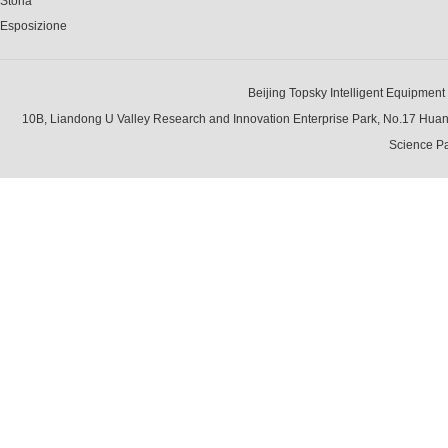
Storia
Esposizione
Beijing Topsky Intelligent Equipment Gr
10B, Liandong U Valley Research and Innovation Enterprise Park, No.17 Hua
Science Pa