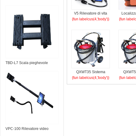
V5 Rilevatore di vita
Localizza
{fun labelcus(4,'body')}
{fun label
audio e video
rad
TBD-L7 Scala pieghevole
portatile
QXWT35 Sistema
QXWT50
{fun labelcus(4,'body')}
{fun label
water mist (carrello)
water mis
VPC-100 Rilevatore video