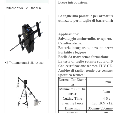
Breve introduzione:
Palmare YSR-120, radar a
parete
La taglierina portatile per armatur
utilizzato per il taglio di barre di r
Applicazione:
Salvataggio antincendio, trasporto, 
Caratteristiche:
Batteria incorporata, nessuna neces
Portatile e leggero
Facile da usare senza formazione
La testa di taglio rotante ruota di 
X8 Trapano quasi silenzioso
Con certificazione tedesca TUV CE.
Ambito di taglio: tondo per cement
Specifica tecnica:
Normal
C
ut
D
iame
16mm
ter
Minimum
C
ut
D
ia
4mm
meter
Cutting Time
4-6 s
S
hearing
F
orce
120.5KN
（
12
D
imension
360mm
×
250mm