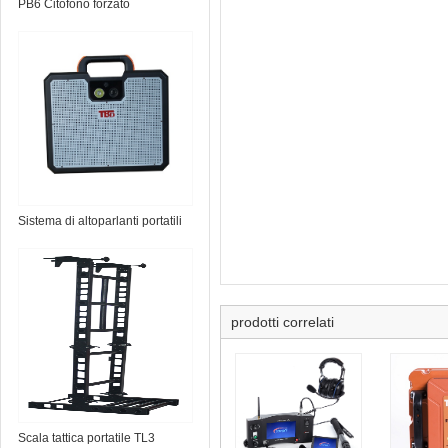
PB6 Citofono forzato
Sistema di altoparlanti portatili
TS-Micro
prodotti correlati
Scala tattica portatile TL3