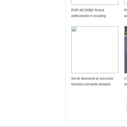
RXR-MC80BD Robot
R
antincendio e scouting
a
antideflagranti - M
Set di strumenti di soccorso
L
idraulico pesante (doppia
s
interfaccia, doppio tubo)
(