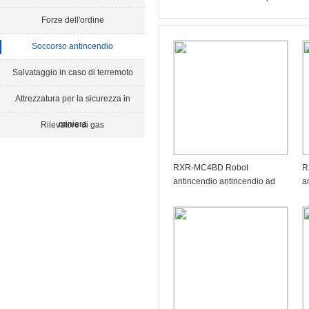
Forze dell'ordine
Soccorso antincendio
Salvataggio in caso di terremoto
Attrezzatura per la sicurezza in
miniera
Rilevatore di gas
RXR-MC4BD Robot
R
antincendio antincendio ad
a
alta schiuma multiplex
m
antideflagrante
r