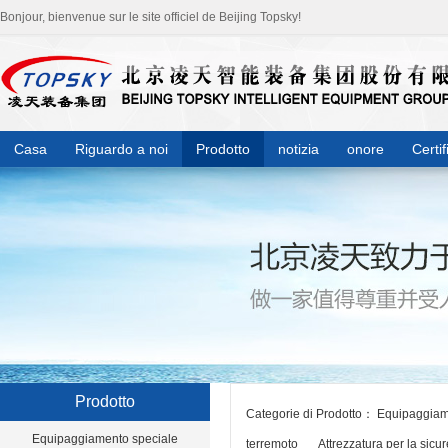
Bonjour, bienvenue sur le site officiel de Beijing Topsky!
Casa
Riguardo a noi
Prodotto
notizia
onore
Certif
Prodotto
Categorie di Prodotto：
Equipaggiam
Equipaggiamento speciale
terremoto
Attrezzatura per la sicu